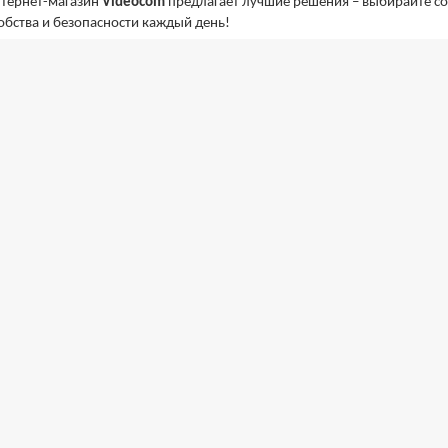
тернет-магазин
Videocom
предлагает лучшие решения – выбирайте 
обства и безопасности каждый день!