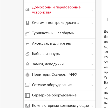
Домофоны и переговорные
устройства
Системы контроля доступа
До
Турникеты и шлагбаумы
бы
до
Аксессуары для камер
ви
Та
Кабели и шнуры
кв
оф
Замки, доводчики
жи
пр
Принтеры. Сканеры. МФУ
Ку
На
Сетевое оборудование
То
Ши
Серверное оборудование
Га
Вы
Компьютерные комплектующие