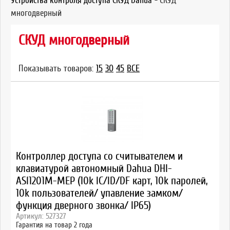
Устройства контроля доступа СКУД Dahua
-
СКУД
многодверный
СКУД многодверный
Показывать товаров:
15
30
45
ВСЕ
Контроллер доступа со считывателем и
клавиатурой автономный Dahua DHI-
ASI1201M-MEP (10k IC/ID/DF карт, 10k паролей,
10k пользователей/ упавление замком/
функция дверного звонка/ IP65)
Артикул: 527327
Гарантия на товар 2 года