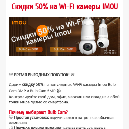
Скидки 50% на Wi-Fi камеры IMOU
🚨
ВРЕМЯ ВЫГОДНЫХ ПОКУПОК!
🚨
Дарим
скидку 50%
на популярные Wi-Fi камеры Imou Bulb
Cam 3MP и Bulb Cam 5MP 📹
Контролируйте свой дом, офис, магазин или склад из любой
точки мира прямо со смартфона.
Почему выбирают Bulb Cam?
💡
Простая установка:
вкручивается в патрон как обычная
лампочка
🌙
Цветное ночное видение:
четкая картинка даже в