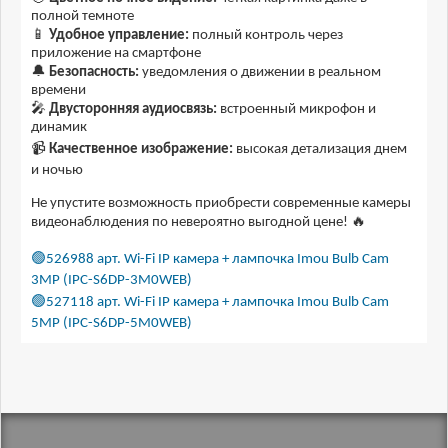
полной темноте
📱
Удобное управление:
полный контроль через
приложение на смартфоне
🔔
Безопасность:
уведомления о движении в реальном
времени
🎤
Двусторонняя аудиосвязь:
встроенный микрофон и
динамик
📹
Качественное изображение:
высокая детализация днем
и ночью
Не упустите возможность приобрести современные камеры
видеонаблюдения по невероятно выгодной цене! 🔥
🟢526988 арт. Wi-Fi IP камера + лампочка Imou Bulb Cam
3MP (IPC-S6DP-3M0WEB)
🟢527118 арт. Wi-Fi IP камера + лампочка Imou Bulb Cam
5MP (IPC-S6DP-5M0WEB)