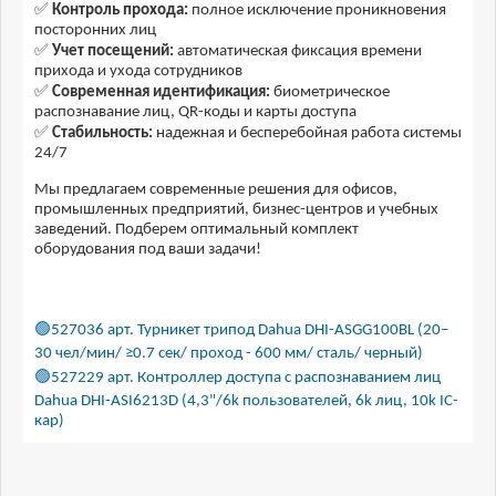
✅
Контроль прохода:
полное исключение проникновения
посторонних лиц
✅
Учет посещений:
автоматическая фиксация времени
прихода и ухода сотрудников
✅
Современная идентификация:
биометрическое
распознавание лиц, QR-коды и карты доступа
✅
Стабильность:
надежная и бесперебойная работа системы
24/7
Мы предлагаем современные решения для офисов,
промышленных предприятий, бизнес-центров и учебных
заведений. Подберем оптимальный комплект
оборудования под ваши задачи!
🟢527036 арт. Турникет трипод Dahua DHI-ASGG100BL (20–
30 чел/мин/ ≥0.7 сек/ проход - 600 мм/ сталь/ черный)
🟢527229 арт. Контроллер доступа с распознаванием лиц
Dahua DHI-ASI6213D (4,3"/6k пользователей, 6k лиц, 10k IC-
кар)